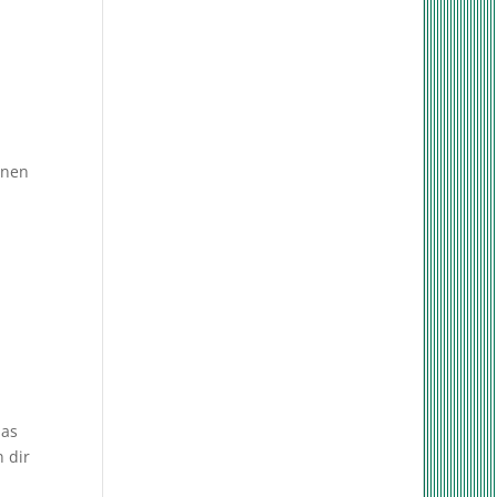
onen
das
 dir