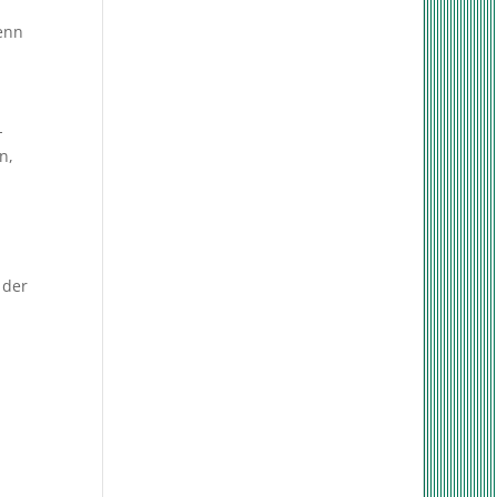
enn
-
n,
 der