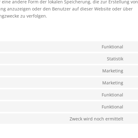
r eine andere Form der lokalen Speicherung, die zur Erstellung von
ng anzuzeigen oder den Benutzer auf dieser Website oder über
ngzwecke zu verfolgen.
Funktional
Cons
to
Statistik
Cons
servi
to
Marketing
word
Cons
servi
to
Marketing
goog
Cons
servi
analy
to
Funktional
goog
Cons
servi
fonts
to
Funktional
goog
Cons
servi
map
to
Zweck wird noch ermittelt
meta
Cons
servi
to
comp
servi