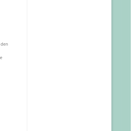
r den
se